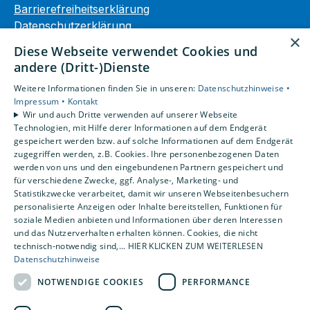
Barrierefreiheitserklärung
Datenschutzerklärung
×
AGB
Diese Webseite verwendet Cookies und
andere (Dritt-)Dienste
Unsere Bereiche
Weitere Informationen finden Sie in unseren:
Datenschutzhinweise •
Privatkunden
Impressum •
Kontakt
Gewerbekunden
Wir und auch Dritte verwenden auf unserer Webseite
Karriere
Technologien, mit Hilfe derer Informationen auf dem Endgerät
Unternehmen
gespeichert werden bzw. auf solche Informationen auf dem Endgerät
zugegriffen werden, z.B. Cookies. Ihre personenbezogenen Daten
Kontakt
werden von uns und den eingebundenen Partnern gespeichert und
für verschiedene Zwecke, ggf. Analyse-, Marketing- und
Statistikzwecke verarbeitet, damit wir unseren Webseitenbesuchern
personalisierte Anzeigen oder Inhalte bereitstellen, Funktionen für
soziale Medien anbieten und Informationen über deren Interessen
und das Nutzerverhalten erhalten können. Cookies, die nicht
technisch-notwendig sind,... HIER KLICKEN ZUM WEITERLESEN
Datenschutzhinweise
NOTWENDIGE COOKIES
PERFORMANCE