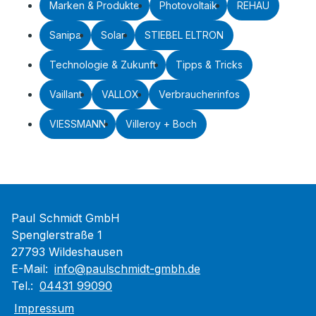
Marken & Produkte
Photovoltaik
REHAU
Sanipa
Solar
STIEBEL ELTRON
Technologie & Zukunft
Tipps & Tricks
Vaillant
VALLOX
Verbraucherinfos
VIESSMANN
Villeroy + Boch
Paul Schmidt GmbH
Spenglerstraße 1
27793 Wildeshausen
E-Mail:
info@paulschmidt-gmbh.de
Tel.:
04431 99090
Impressum