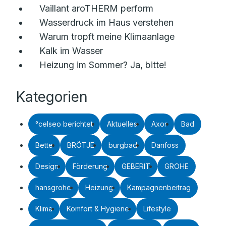
Vaillant aroTHERM perform
Wasserdruck im Haus verstehen
Warum tropft meine Klimaanlage
Kalk im Wasser
Heizung im Sommer? Ja, bitte!
Kategorien
°celseo berichtet
Aktuelles
Axor
Bad
Bette
BRÖTJE
burgbad
Danfoss
Design
Förderung
GEBERIT
GROHE
hansgrohe
Heizung
Kampagnenbeitrag
Klima
Komfort & Hygiene
Lifestyle