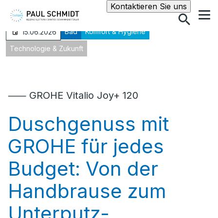
Suche
Kontaktieren Sie uns
Bad
Komfort & Hygiene
15.06.2026
Technologie & Zukunft
⸺ GROHE Vitalio Joy+ 120
Duschgenuss mit
GROHE für jedes
Budget: Von der
Handbrause zum
Unterputz-