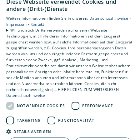
Diese Webseite verwendet Cookies und
andere (Dritt-)Dienste
Unsere Bereiche
Weitere Informationen finden Sie in unseren:
Datenschutzhinweise •
Privatkunden
Impressum •
Kontakt
Gewerbekunden
Wir und auch Dritte verwenden auf unserer Webseite
Karriere
Technologien, mit Hilfe derer Informationen auf dem Endgerät
Unternehmen
gespeichert werden bzw. auf solche Informationen auf dem Endgerät
zugegriffen werden, z.B. Cookies. Ihre personenbezogenen Daten
Kontakt
werden von uns und den eingebundenen Partnern gespeichert und
für verschiedene Zwecke, ggf. Analyse-, Marketing- und
Statistikzwecke verarbeitet, damit wir unseren Webseitenbesuchern
personalisierte Anzeigen oder Inhalte bereitstellen, Funktionen für
soziale Medien anbieten und Informationen über deren Interessen
und das Nutzerverhalten erhalten können. Cookies, die nicht
technisch-notwendig sind,... HIER KLICKEN ZUM WEITERLESEN
Datenschutzhinweise
NOTWENDIGE COOKIES
PERFORMANCE
TARGETING
FUNKTIONALITÄT
DETAILS ANZEIGEN