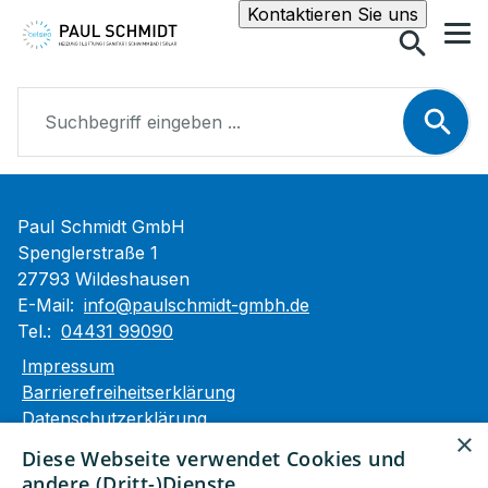
Suche
Kontaktieren Sie uns
Suchbegr
Paul Schmidt GmbH
Spenglerstraße 1
27793 Wildeshausen
E-Mail:
info@paulschmidt-gmbh.de
Tel.:
04431 99090
Impressum
Barrierefreiheitserklärung
Datenschutzerklärung
×
AGB
Diese Webseite verwendet Cookies und
andere (Dritt-)Dienste