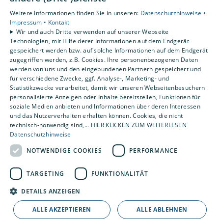
Unsere Bereiche
Weitere Informationen finden Sie in unseren:
Datenschutzhinweise •
Privatkunden
Impressum •
Kontakt
Gewerbekunden
Wir und auch Dritte verwenden auf unserer Webseite
Karriere
Technologien, mit Hilfe derer Informationen auf dem Endgerät
Unternehmen
gespeichert werden bzw. auf solche Informationen auf dem Endgerät
zugegriffen werden, z.B. Cookies. Ihre personenbezogenen Daten
Kontakt
werden von uns und den eingebundenen Partnern gespeichert und
für verschiedene Zwecke, ggf. Analyse-, Marketing- und
Statistikzwecke verarbeitet, damit wir unseren Webseitenbesuchern
personalisierte Anzeigen oder Inhalte bereitstellen, Funktionen für
soziale Medien anbieten und Informationen über deren Interessen
und das Nutzerverhalten erhalten können. Cookies, die nicht
technisch-notwendig sind,... HIER KLICKEN ZUM WEITERLESEN
Datenschutzhinweise
NOTWENDIGE COOKIES
PERFORMANCE
TARGETING
FUNKTIONALITÄT
DETAILS ANZEIGEN
ALLE AKZEPTIEREN
ALLE ABLEHNEN