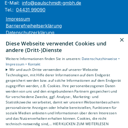
E-Mail:
info@paulschmidt-gmbh.de
Tel.:
04431 99090
Impressum
Barrierefreiheitserklärung
Datenschutzerklärung
×
AGB
Diese Webseite verwendet Cookies und
andere (Dritt-)Dienste
Unsere Bereiche
Weitere Informationen finden Sie in unseren:
Datenschutzhinweise •
Privatkunden
Impressum •
Kontakt
Gewerbekunden
Wir und auch Dritte verwenden auf unserer Webseite
Karriere
Technologien, mit Hilfe derer Informationen auf dem Endgerät
Unternehmen
gespeichert werden bzw. auf solche Informationen auf dem Endgerät
zugegriffen werden, z.B. Cookies. Ihre personenbezogenen Daten
Kontakt
werden von uns und den eingebundenen Partnern gespeichert und
für verschiedene Zwecke, ggf. Analyse-, Marketing- und
Statistikzwecke verarbeitet, damit wir unseren Webseitenbesuchern
personalisierte Anzeigen oder Inhalte bereitstellen, Funktionen für
soziale Medien anbieten und Informationen über deren Interessen
und das Nutzerverhalten erhalten können. Cookies, die nicht
technisch-notwendig sind,... HIER KLICKEN ZUM WEITERLESEN