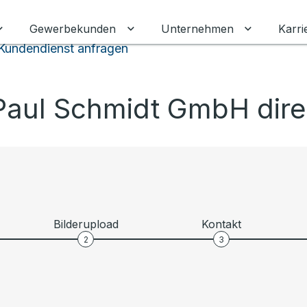
Gewerbekunden
Unternehmen
Karri
Untermenü für Privatkunden umschalten
Untermenü für Gewerbekunden 
Untermenü
Kundendienst anfragen
Paul Schmidt GmbH dire
Bilderupload
Kontakt
2
3