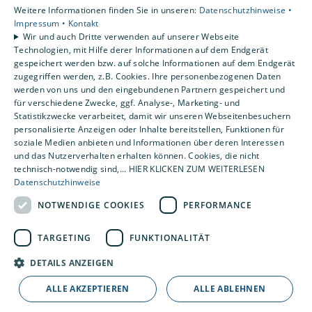
Weitere Informationen finden Sie in unseren:
Datenschutzhinweise •
Privatkunden
Impressum •
Kontakt
Gewerbekunden
Wir und auch Dritte verwenden auf unserer Webseite
Karriere
Technologien, mit Hilfe derer Informationen auf dem Endgerät
Unternehmen
gespeichert werden bzw. auf solche Informationen auf dem Endgerät
zugegriffen werden, z.B. Cookies. Ihre personenbezogenen Daten
Kontakt
werden von uns und den eingebundenen Partnern gespeichert und
für verschiedene Zwecke, ggf. Analyse-, Marketing- und
Statistikzwecke verarbeitet, damit wir unseren Webseitenbesuchern
personalisierte Anzeigen oder Inhalte bereitstellen, Funktionen für
soziale Medien anbieten und Informationen über deren Interessen
und das Nutzerverhalten erhalten können. Cookies, die nicht
technisch-notwendig sind,... HIER KLICKEN ZUM WEITERLESEN
Datenschutzhinweise
NOTWENDIGE COOKIES
PERFORMANCE
TARGETING
FUNKTIONALITÄT
DETAILS ANZEIGEN
ALLE AKZEPTIEREN
ALLE ABLEHNEN