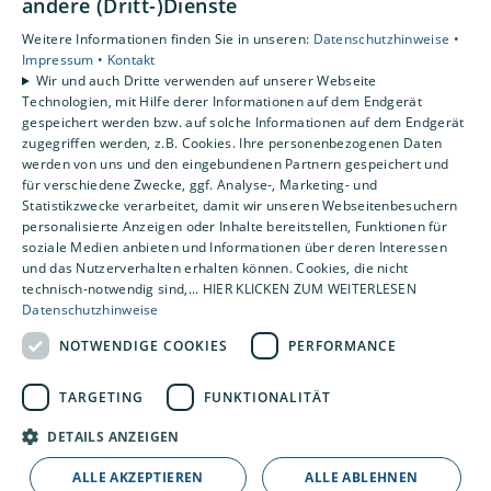
andere (Dritt-)Dienste
Unsere Bereiche
Weitere Informationen finden Sie in unseren:
Datenschutzhinweise •
Privatkunden
Impressum •
Kontakt
Gewerbekunden
Wir und auch Dritte verwenden auf unserer Webseite
Karriere
Technologien, mit Hilfe derer Informationen auf dem Endgerät
Unternehmen
gespeichert werden bzw. auf solche Informationen auf dem Endgerät
zugegriffen werden, z.B. Cookies. Ihre personenbezogenen Daten
Kontakt
werden von uns und den eingebundenen Partnern gespeichert und
für verschiedene Zwecke, ggf. Analyse-, Marketing- und
Statistikzwecke verarbeitet, damit wir unseren Webseitenbesuchern
personalisierte Anzeigen oder Inhalte bereitstellen, Funktionen für
soziale Medien anbieten und Informationen über deren Interessen
und das Nutzerverhalten erhalten können. Cookies, die nicht
technisch-notwendig sind,... HIER KLICKEN ZUM WEITERLESEN
Datenschutzhinweise
NOTWENDIGE COOKIES
PERFORMANCE
TARGETING
FUNKTIONALITÄT
DETAILS ANZEIGEN
ALLE AKZEPTIEREN
ALLE ABLEHNEN