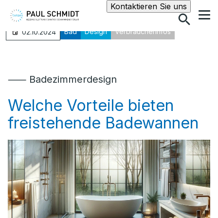
Suche
Kontaktieren Sie uns
Bad
Design
Verbraucherinfos
02.10.2024
⸺ Badezimmerdesign
Welche Vorteile bieten
freistehende Badewannen