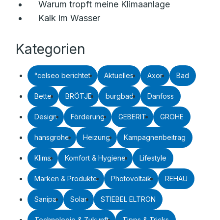
Warum tropft meine Klimaanlage
Kalk im Wasser
Kategorien
°celseo berichtet
Aktuelles
Axor
Bad
Bette
BRÖTJE
burgbad
Danfoss
Design
Förderung
GEBERIT
GROHE
hansgrohe
Heizung
Kampagnenbeitrag
Klima
Komfort & Hygiene
Lifestyle
Marken & Produkte
Photovoltaik
REHAU
Sanipa
Solar
STIEBEL ELTRON
Technologie & Zukunft
Tipps & Tricks