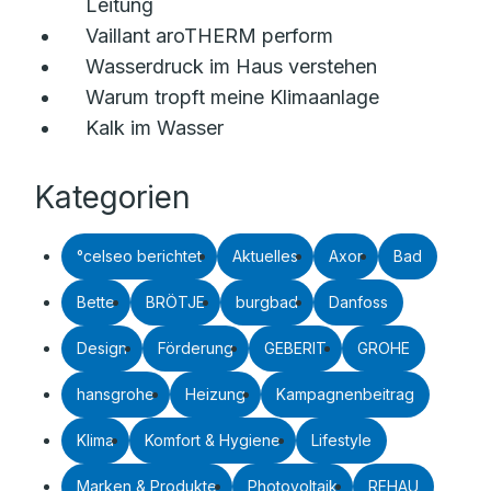
Leitung
Vaillant aroTHERM perform
Wasserdruck im Haus verstehen
Warum tropft meine Klimaanlage
Kalk im Wasser
Kategorien
°celseo berichtet
Aktuelles
Axor
Bad
Bette
BRÖTJE
burgbad
Danfoss
Design
Förderung
GEBERIT
GROHE
hansgrohe
Heizung
Kampagnenbeitrag
Klima
Komfort & Hygiene
Lifestyle
Marken & Produkte
Photovoltaik
REHAU