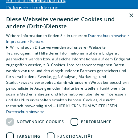
Barrierefreiheitserklärung
Datenschutzerklärung
×
AGB
Diese Webseite verwendet Cookies und
andere (Dritt-)Dienste
Unsere Bereiche
Weitere Informationen finden Sie in unseren:
Datenschutzhinweise •
Privatkunden
Impressum •
Kontakt
Gewerbekunden
Wir und auch Dritte verwenden auf unserer Webseite
Karriere
Technologien, mit Hilfe derer Informationen auf dem Endgerät
Unternehmen
gespeichert werden bzw. auf solche Informationen auf dem Endgerät
zugegriffen werden, z.B. Cookies. Ihre personenbezogenen Daten
Kontakt
werden von uns und den eingebundenen Partnern gespeichert und
für verschiedene Zwecke, ggf. Analyse-, Marketing- und
Statistikzwecke verarbeitet, damit wir unseren Webseitenbesuchern
personalisierte Anzeigen oder Inhalte bereitstellen, Funktionen für
soziale Medien anbieten und Informationen über deren Interessen
und das Nutzerverhalten erhalten können. Cookies, die nicht
technisch-notwendig sind,... HIER KLICKEN ZUM WEITERLESEN
Datenschutzhinweise
NOTWENDIGE COOKIES
PERFORMANCE
TARGETING
FUNKTIONALITÄT