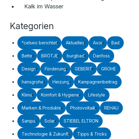
Kalk im Wasser
Kategorien
°celseo berichtet
Aktuelles
Axor
Bad
Bette
BRÖTJE
burgbad
Danfoss
Design
Förderung
GEBERIT
GROHE
hansgrohe
Heizung
Kampagnenbeitrag
Klima
Komfort & Hygiene
Lifestyle
Marken & Produkte
Photovoltaik
REHAU
Sanipa
Solar
STIEBEL ELTRON
Technologie & Zukunft
Tipps & Tricks