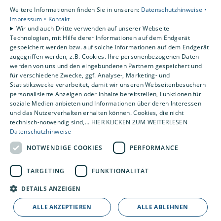
Unsere Bereiche
Weitere Informationen finden Sie in unseren:
Datenschutzhinweise •
Privatkunden
Impressum •
Kontakt
Gewerbekunden
Wir und auch Dritte verwenden auf unserer Webseite
Karriere
Technologien, mit Hilfe derer Informationen auf dem Endgerät
Unternehmen
gespeichert werden bzw. auf solche Informationen auf dem Endgerät
zugegriffen werden, z.B. Cookies. Ihre personenbezogenen Daten
Kontakt
werden von uns und den eingebundenen Partnern gespeichert und
für verschiedene Zwecke, ggf. Analyse-, Marketing- und
Statistikzwecke verarbeitet, damit wir unseren Webseitenbesuchern
personalisierte Anzeigen oder Inhalte bereitstellen, Funktionen für
soziale Medien anbieten und Informationen über deren Interessen
und das Nutzerverhalten erhalten können. Cookies, die nicht
technisch-notwendig sind,... HIER KLICKEN ZUM WEITERLESEN
Datenschutzhinweise
NOTWENDIGE COOKIES
PERFORMANCE
TARGETING
FUNKTIONALITÄT
DETAILS ANZEIGEN
ALLE AKZEPTIEREN
ALLE ABLEHNEN