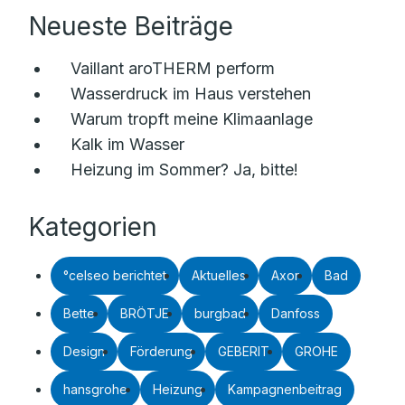
Neueste Beiträge
Vaillant aroTHERM perform
Wasserdruck im Haus verstehen
Warum tropft meine Klimaanlage
Kalk im Wasser
Heizung im Sommer? Ja, bitte!
Kategorien
°celseo berichtet
Aktuelles
Axor
Bad
Bette
BRÖTJE
burgbad
Danfoss
Design
Förderung
GEBERIT
GROHE
hansgrohe
Heizung
Kampagnenbeitrag