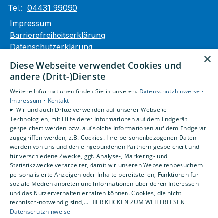
Tel.:
04431 99090
Impressum
Barrierefreiheitserklärung
Datenschutzerklärung
×
AGB
Diese Webseite verwendet Cookies und
andere (Dritt-)Dienste
Unsere Bereiche
Weitere Informationen finden Sie in unseren:
Datenschutzhinweise •
Privatkunden
Impressum •
Kontakt
Gewerbekunden
Wir und auch Dritte verwenden auf unserer Webseite
Karriere
Technologien, mit Hilfe derer Informationen auf dem Endgerät
Unternehmen
gespeichert werden bzw. auf solche Informationen auf dem Endgerät
zugegriffen werden, z.B. Cookies. Ihre personenbezogenen Daten
Kontakt
werden von uns und den eingebundenen Partnern gespeichert und
für verschiedene Zwecke, ggf. Analyse-, Marketing- und
Statistikzwecke verarbeitet, damit wir unseren Webseitenbesuchern
personalisierte Anzeigen oder Inhalte bereitstellen, Funktionen für
soziale Medien anbieten und Informationen über deren Interessen
und das Nutzerverhalten erhalten können. Cookies, die nicht
technisch-notwendig sind,... HIER KLICKEN ZUM WEITERLESEN
Datenschutzhinweise