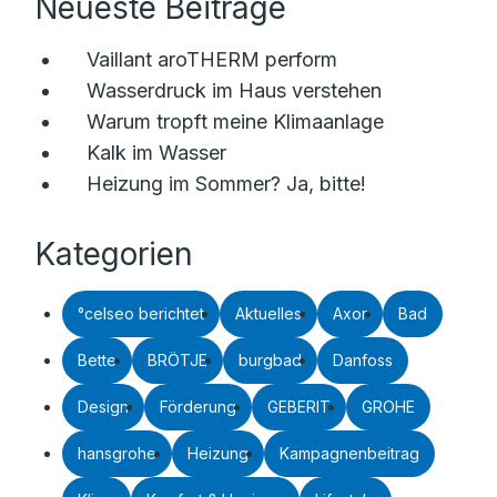
Neueste Beiträge
Vaillant aroTHERM perform
Wasserdruck im Haus verstehen
Warum tropft meine Klimaanlage
Kalk im Wasser
Heizung im Sommer? Ja, bitte!
Kategorien
°celseo berichtet
Aktuelles
Axor
Bad
Bette
BRÖTJE
burgbad
Danfoss
Design
Förderung
GEBERIT
GROHE
hansgrohe
Heizung
Kampagnenbeitrag