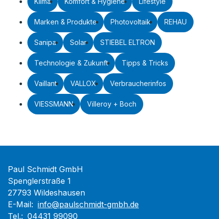
Klima
Komfort & Hygiene
Lifestyle
Marken & Produkte
Photovoltaik
REHAU
Sanipa
Solar
STIEBEL ELTRON
Technologie & Zukunft
Tipps & Tricks
Vaillant
VALLOX
Verbraucherinfos
VIESSMANN
Villeroy + Boch
Paul Schmidt GmbH
Spenglerstraße 1
27793 Wildeshausen
E-Mail:
info@paulschmidt-gmbh.de
Tel.:
04431 99090