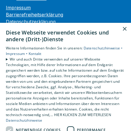
Impressum
Barrierefreiheitserklärung
Datenschutzerklärung
×
AGB
Diese Webseite verwendet Cookies und
andere (Dritt-)Dienste
Unsere Bereiche
Weitere Informationen finden Sie in unseren:
Datenschutzhinweise •
Privatkunden
Impressum •
Kontakt
Gewerbekunden
Wir und auch Dritte verwenden auf unserer Webseite
Karriere
Technologien, mit Hilfe derer Informationen auf dem Endgerät
Unternehmen
gespeichert werden bzw. auf solche Informationen auf dem Endgerät
zugegriffen werden, z.B. Cookies. Ihre personenbezogenen Daten
Kontakt
werden von uns und den eingebundenen Partnern gespeichert und
für verschiedene Zwecke, ggf. Analyse-, Marketing- und
Statistikzwecke verarbeitet, damit wir unseren Webseitenbesuchern
personalisierte Anzeigen oder Inhalte bereitstellen, Funktionen für
soziale Medien anbieten und Informationen über deren Interessen
und das Nutzerverhalten erhalten können. Cookies, die nicht
technisch-notwendig sind,... HIER KLICKEN ZUM WEITERLESEN
Datenschutzhinweise
NOTWENDIGE COOKIES
PERFORMANCE