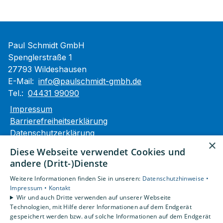
Paul Schmidt GmbH
Spenglerstraße 1
27793 Wildeshausen
E-Mail:
info@paulschmidt-gmbh.de
Tel.:
04431 99090
Impressum
Barrierefreiheitserklärung
Datenschutzerklärung
×
AGB
Diese Webseite verwendet Cookies und
andere (Dritt-)Dienste
Unsere Bereiche
Weitere Informationen finden Sie in unseren:
Datenschutzhinweise •
Privatkunden
Impressum •
Kontakt
Gewerbekunden
Wir und auch Dritte verwenden auf unserer Webseite
Karriere
Technologien, mit Hilfe derer Informationen auf dem Endgerät
Unternehmen
gespeichert werden bzw. auf solche Informationen auf dem Endgerät