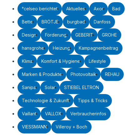
°celseo berichtet
Aktuelles
Axor
Bad
Bette
BRÖTJE
burgbad
Danfoss
Design
Förderung
GEBERIT
GROHE
hansgrohe
Heizung
Kampagnenbeitrag
Klima
Komfort & Hygiene
Lifestyle
Marken & Produkte
Photovoltaik
REHAU
Sanipa
Solar
STIEBEL ELTRON
Technologie & Zukunft
Tipps & Tricks
Vaillant
VALLOX
Verbraucherinfos
VIESSMANN
Villeroy + Boch