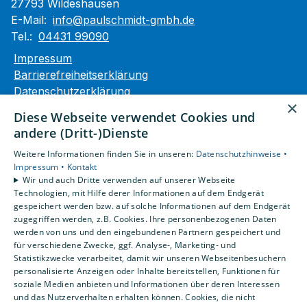
27793 Wildeshausen
E-Mail:
info@paulschmidt-gmbh.de
Tel.:
04431 99090
Impressum
Barrierefreiheitserklärung
Datenschutzerklärung
×
AGB
Diese Webseite verwendet Cookies und
andere (Dritt-)Dienste
Unsere Bereiche
Weitere Informationen finden Sie in unseren:
Datenschutzhinweise •
Privatkunden
Impressum •
Kontakt
Gewerbekunden
Wir und auch Dritte verwenden auf unserer Webseite
Karriere
Technologien, mit Hilfe derer Informationen auf dem Endgerät
Unternehmen
gespeichert werden bzw. auf solche Informationen auf dem Endgerät
zugegriffen werden, z.B. Cookies. Ihre personenbezogenen Daten
Kontakt
werden von uns und den eingebundenen Partnern gespeichert und
für verschiedene Zwecke, ggf. Analyse-, Marketing- und
Statistikzwecke verarbeitet, damit wir unseren Webseitenbesuchern
personalisierte Anzeigen oder Inhalte bereitstellen, Funktionen für
soziale Medien anbieten und Informationen über deren Interessen
und das Nutzerverhalten erhalten können. Cookies, die nicht