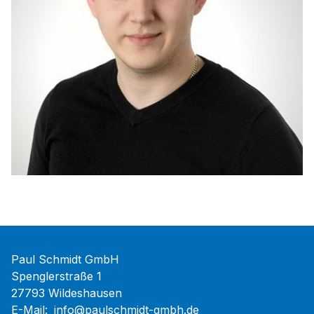
Paul Schmidt GmbH
Spenglerstraße 1
27793 Wildeshausen
E-Mail:
info@paulschmidt-gmbh.de