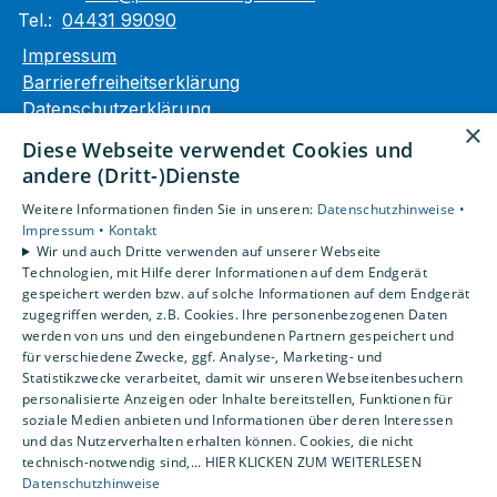
Tel.:
04431 99090
Impressum
Barrierefreiheitserklärung
Datenschutzerklärung
×
AGB
Diese Webseite verwendet Cookies und
andere (Dritt-)Dienste
Unsere Bereiche
Weitere Informationen finden Sie in unseren:
Datenschutzhinweise •
Privatkunden
Impressum •
Kontakt
Gewerbekunden
Wir und auch Dritte verwenden auf unserer Webseite
Karriere
Technologien, mit Hilfe derer Informationen auf dem Endgerät
Unternehmen
gespeichert werden bzw. auf solche Informationen auf dem Endgerät
zugegriffen werden, z.B. Cookies. Ihre personenbezogenen Daten
Kontakt
werden von uns und den eingebundenen Partnern gespeichert und
für verschiedene Zwecke, ggf. Analyse-, Marketing- und
Statistikzwecke verarbeitet, damit wir unseren Webseitenbesuchern
personalisierte Anzeigen oder Inhalte bereitstellen, Funktionen für
soziale Medien anbieten und Informationen über deren Interessen
und das Nutzerverhalten erhalten können. Cookies, die nicht
technisch-notwendig sind,... HIER KLICKEN ZUM WEITERLESEN
Datenschutzhinweise