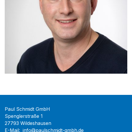
Paul Schmidt GmbH
Spenglerstraße 1
27793 Wildeshausen
E-Mail:
info@paulschmidt-gmbh.de