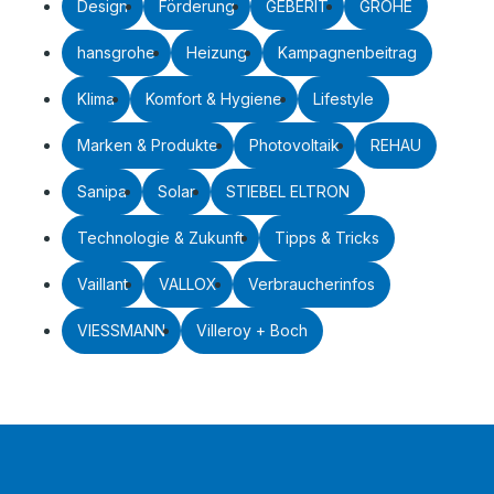
Design
Förderung
GEBERIT
GROHE
hansgrohe
Heizung
Kampagnenbeitrag
Klima
Komfort & Hygiene
Lifestyle
Marken & Produkte
Photovoltaik
REHAU
Sanipa
Solar
STIEBEL ELTRON
Technologie & Zukunft
Tipps & Tricks
Vaillant
VALLOX
Verbraucherinfos
VIESSMANN
Villeroy + Boch