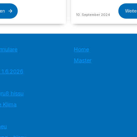
sen
Weite
10. September 2024
rmulare
Home
Master
 1.6.2026
ruß hissu
 Klima
neu