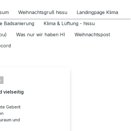
ssum
Weihnachtsgruß hissu
Landingpage Klima
ür Datenschutz 1.6.2026 umschalten
e Badsanierung
Klima & Lüftung - hissu
jou)
Was nur wir haben HI
Weihnachtspost
ecord
e
 vielseitig
ete Geberit
en
auraum und