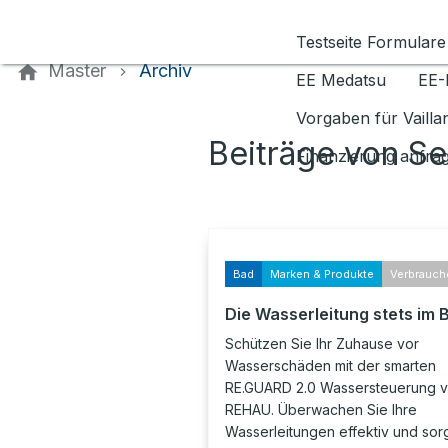
Kontaktieren Sie uns
Testseite Formulare
Master
Archiv
EE Medatsu
EE-
Vorgaben für Vaill
Beiträge von S
Finanzierung anfra
Bad
Marken & Produkte
Verbrauch
Die Wasserleitung stets im B
Schützen Sie Ihr Zuhause vor
Wasserschäden mit der smarten
RE.GUARD 2.0 Wassersteuerung 
REHAU. Überwachen Sie Ihre
Wasserleitungen effektiv und sor