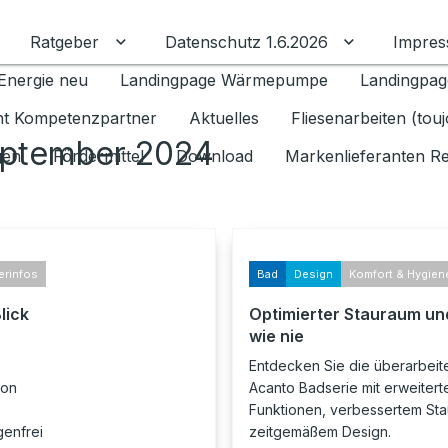
Ratgeber
Datenschutz 1.6.2026
Impre
Untermenü für Ratgeber umschalten
Untermenü f
Energie neu
Landingpage Wärmepumpe
Landingpag
ant Kompetenzpartner
Aktuelles
Fliesenarbeiten (tou
eptember 2024
gen
Fördermittel
Download
Markenlieferanten R
erinfos
Bad
Design
Komfort & Hygien
lick
Optimierter Stauraum und
wie nie
Entdecken Sie die überarbeit
von
Acanto Badserie mit erweitert
Funktionen, verbessertem St
genfrei
zeitgemäßem Design.