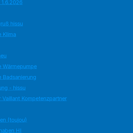
 1.6.2026
ruß hissu
 Klima
neu
e Wärmepumpe
 Badsanierung
ung - hissu
 Vaillant Kompetenzpartner
ten (toujou)
 haben HI