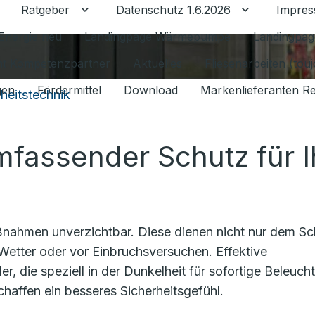
Ratgeber
Datenschutz 1.6.2026
Impre
Untermenü für Ratgeber umschalten
Untermenü f
Energie neu
Landingpage Wärmepumpe
Landingpag
ant Kompetenzpartner
Aktuelles
Fliesenarbeiten (tou
gen
Fördermittel
Download
Markenlieferanten R
heitstechnik
mfassender Schutz für I
ßnahmen unverzichtbar. Diese dienen nicht nur dem Sc
Wetter oder vor Einbruchsversuchen. Effektive
ie speziell in der Dunkelheit für sofortige Beleuch
haffen ein besseres Sicherheitsgefühl.