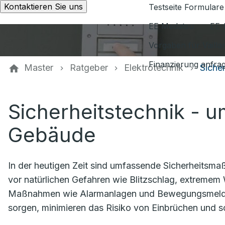
Kontaktieren Sie uns
Testseite Formulare
EE Medatsu
EE-
Vorgaben für Vaill
Finanzierung anfra
Master
Ratgeber
Elektrotechnik
Sicher
Sicherheitstechnik - u
Gebäude
In der heutigen Zeit sind umfassende Sicherheitsma
vor natürlichen Gefahren wie Blitzschlag, extremem 
Maßnahmen wie Alarmanlagen und Bewegungsmelder, d
sorgen, minimieren das Risiko von Einbrüchen und sc