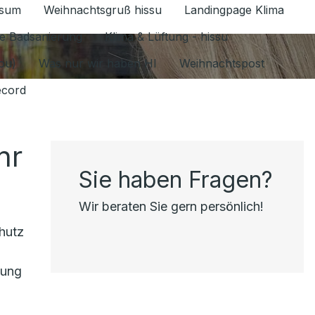
ssum
Weihnachtsgruß hissu
Landingpage Klima
ür Datenschutz 1.6.2026 umschalten
e Badsanierung
Klima & Lüftung - hissu
jou)
Was nur wir haben HI
Weihnachtspost
ecord
hr
Sie haben Fragen?
Wir beraten Sie gern persönlich!
hutz
tung