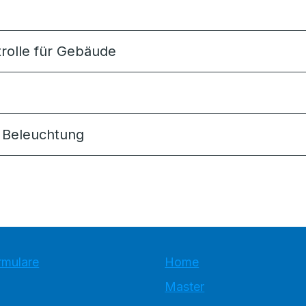
trolle für Gebäude
r Beleuchtung
rmulare
Home
Master