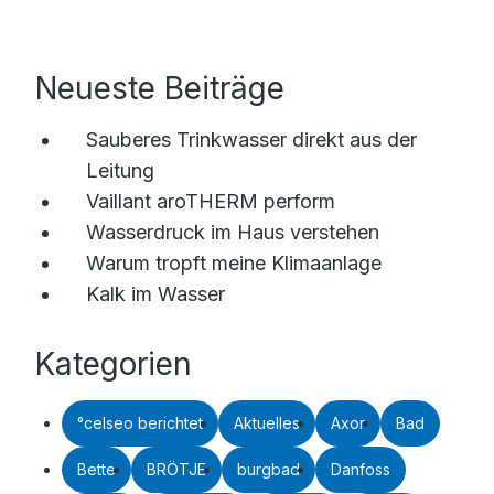
Neueste Beiträge
Sauberes Trinkwasser direkt aus der
Leitung
Vaillant aroTHERM perform
Wasserdruck im Haus verstehen
Warum tropft meine Klimaanlage
Kalk im Wasser
Kategorien
°celseo berichtet
Aktuelles
Axor
Bad
Bette
BRÖTJE
burgbad
Danfoss