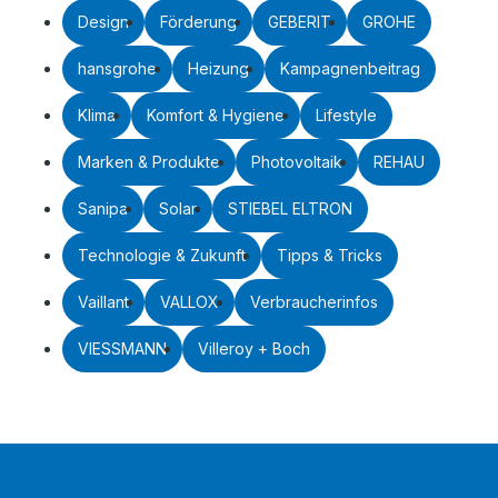
Design
Förderung
GEBERIT
GROHE
hansgrohe
Heizung
Kampagnenbeitrag
Klima
Komfort & Hygiene
Lifestyle
Marken & Produkte
Photovoltaik
REHAU
Sanipa
Solar
STIEBEL ELTRON
Technologie & Zukunft
Tipps & Tricks
Vaillant
VALLOX
Verbraucherinfos
VIESSMANN
Villeroy + Boch