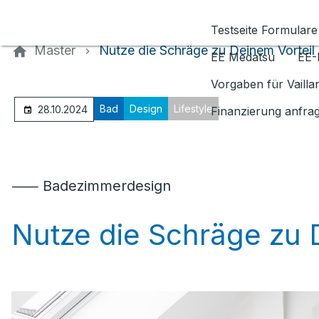
Kontaktieren Sie uns
Testseite Formulare
Master
Nutze die Schräge zu Deinem Vorteil
EE Medatsu
EE-
Vorgaben für Vaill
Bad
Design
Lifestyle
28.10.2024
Finanzierung anfra
⸺ Badezimmerdesign
Nutze die Schräge zu 