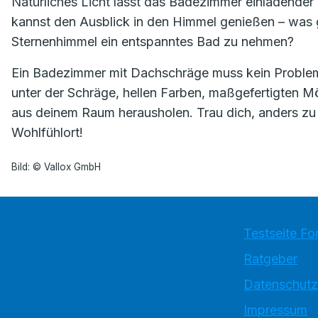
Natürliches Licht lässt das Badezimmer einladender u
kannst den Ausblick in den Himmel genießen – was g
Sternenhimmel ein entspanntes Bad zu nehmen?
Ein Badezimmer mit Dachschräge muss kein Proble
unter der Schräge, hellen Farben, maßgefertigten M
aus deinem Raum herausholen. Trau dich, anders zu
Wohlfühlort!
Bild: © Vallox GmbH
Testseite Fo
Ratgeber
Datenschutz
Impressum