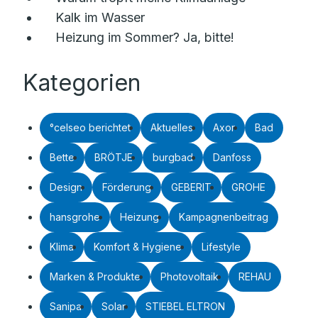
Kalk im Wasser
Heizung im Sommer? Ja, bitte!
Kategorien
°celseo berichtet
Aktuelles
Axor
Bad
Bette
BRÖTJE
burgbad
Danfoss
Design
Förderung
GEBERIT
GROHE
hansgrohe
Heizung
Kampagnenbeitrag
Klima
Komfort & Hygiene
Lifestyle
Marken & Produkte
Photovoltaik
REHAU
Sanipa
Solar
STIEBEL ELTRON