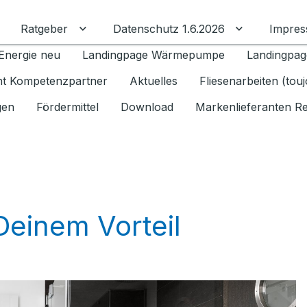
Ratgeber
Datenschutz 1.6.2026
Impre
Untermenü für Ratgeber umschalten
Untermenü f
Energie neu
Landingpage Wärmepumpe
Landingpag
ant Kompetenzpartner
Aktuelles
Fliesenarbeiten (tou
gen
Fördermittel
Download
Markenlieferanten R
Deinem Vorteil