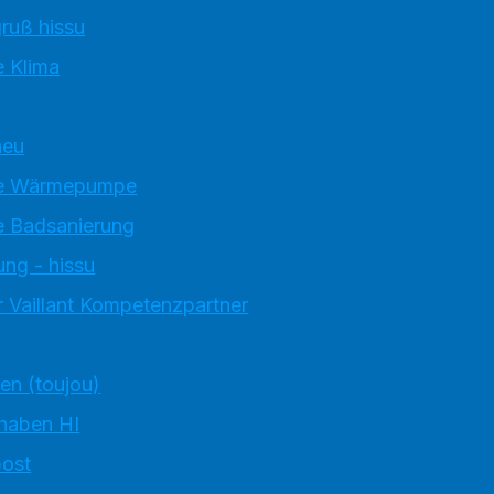
ruß hissu
 Klima
neu
e Wärmepumpe
 Badsanierung
ung - hissu
 Vaillant Kompetenzpartner
ten (toujou)
 haben HI
ost