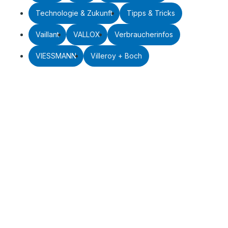
Technologie & Zukunft
Tipps & Tricks
Vaillant
VALLOX
Verbraucherinfos
VIESSMANN
Villeroy + Boch