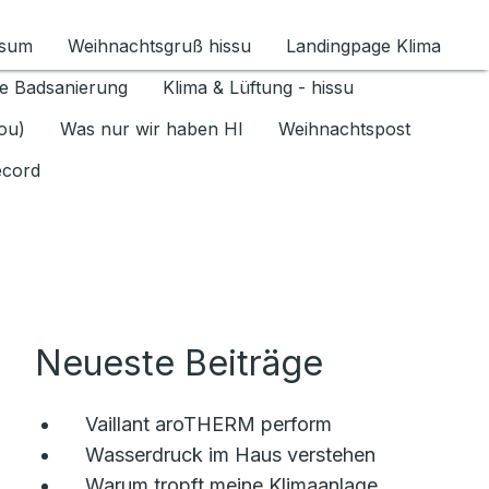
ssum
Weihnachtsgruß hissu
Landingpage Klima
ür Datenschutz 1.6.2026 umschalten
e Badsanierung
Klima & Lüftung - hissu
jou)
Was nur wir haben HI
Weihnachtspost
ecord
Neueste Beiträge
Vaillant aroTHERM perform
Wasserdruck im Haus verstehen
Warum tropft meine Klimaanlage