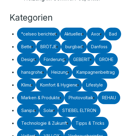
Kategorien
°celseo berichtet
Aktuelles
Axor
Bad
Bette
BRÖTJE
burgbad
Danfoss
Design
Förderung
GEBERIT
GROHE
hansgrohe
Heizung
Kampagnenbeitrag
Klima
Komfort & Hygiene
Lifestyle
Marken & Produkte
Photovoltaik
REHAU
Sanipa
Solar
STIEBEL ELTRON
Technologie & Zukunft
Tipps & Tricks
Vaillant
VALLOX
Verbraucherinfos