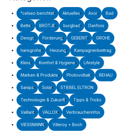
°celseo berichtet
Aktuelles
Axor
Bad
Bette
BRÖTJE
burgbad
Danfoss
Design
Förderung
GEBERIT
GROHE
hansgrohe
Heizung
Kampagnenbeitrag
Klima
Komfort & Hygiene
Lifestyle
Marken & Produkte
Photovoltaik
REHAU
Sanipa
Solar
STIEBEL ELTRON
Technologie & Zukunft
Tipps & Tricks
Vaillant
VALLOX
Verbraucherinfos
VIESSMANN
Villeroy + Boch