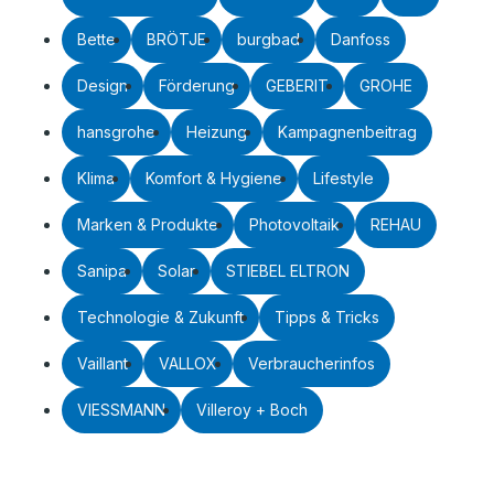
Bette
BRÖTJE
burgbad
Danfoss
Design
Förderung
GEBERIT
GROHE
hansgrohe
Heizung
Kampagnenbeitrag
Klima
Komfort & Hygiene
Lifestyle
Marken & Produkte
Photovoltaik
REHAU
Sanipa
Solar
STIEBEL ELTRON
Technologie & Zukunft
Tipps & Tricks
Vaillant
VALLOX
Verbraucherinfos
VIESSMANN
Villeroy + Boch