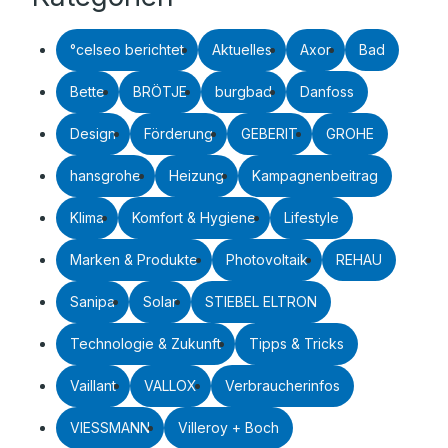
°celseo berichtet
Aktuelles
Axor
Bad
Bette
BRÖTJE
burgbad
Danfoss
Design
Förderung
GEBERIT
GROHE
hansgrohe
Heizung
Kampagnenbeitrag
Klima
Komfort & Hygiene
Lifestyle
Marken & Produkte
Photovoltaik
REHAU
Sanipa
Solar
STIEBEL ELTRON
Technologie & Zukunft
Tipps & Tricks
Vaillant
VALLOX
Verbraucherinfos
VIESSMANN
Villeroy + Boch