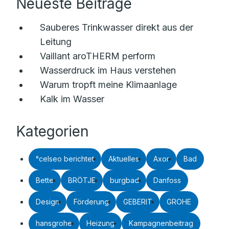
Neueste Beiträge
Sauberes Trinkwasser direkt aus der
Leitung
Vaillant aroTHERM perform
Wasserdruck im Haus verstehen
Warum tropft meine Klimaanlage
Kalk im Wasser
Kategorien
°celseo berichtet
Aktuelles
Axor
Bad
Bette
BRÖTJE
burgbad
Danfoss
Design
Förderung
GEBERIT
GROHE
hansgrohe
Heizung
Kampagnenbeitrag