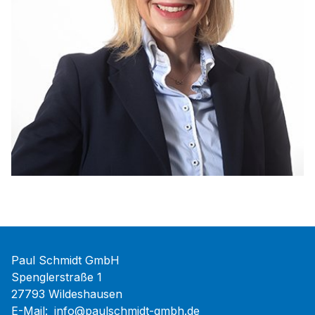
Paul Schmidt GmbH
Spenglerstraße 1
27793 Wildeshausen
E-Mail:
info@paulschmidt-gmbh.de