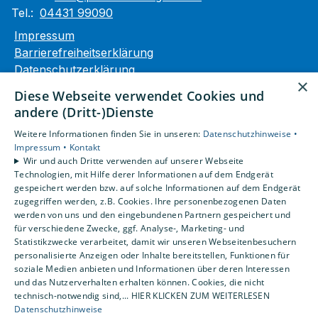
Tel.:
04431 99090
Impressum
Barrierefreiheitserklärung
Datenschutzerklärung
×
AGB
Diese Webseite verwendet Cookies und
andere (Dritt-)Dienste
Unsere Bereiche
Weitere Informationen finden Sie in unseren:
Datenschutzhinweise •
Privatkunden
Impressum •
Kontakt
Gewerbekunden
Wir und auch Dritte verwenden auf unserer Webseite
Karriere
Technologien, mit Hilfe derer Informationen auf dem Endgerät
Unternehmen
gespeichert werden bzw. auf solche Informationen auf dem Endgerät
zugegriffen werden, z.B. Cookies. Ihre personenbezogenen Daten
Kontakt
werden von uns und den eingebundenen Partnern gespeichert und
für verschiedene Zwecke, ggf. Analyse-, Marketing- und
Statistikzwecke verarbeitet, damit wir unseren Webseitenbesuchern
personalisierte Anzeigen oder Inhalte bereitstellen, Funktionen für
soziale Medien anbieten und Informationen über deren Interessen
und das Nutzerverhalten erhalten können. Cookies, die nicht
technisch-notwendig sind,... HIER KLICKEN ZUM WEITERLESEN
Datenschutzhinweise